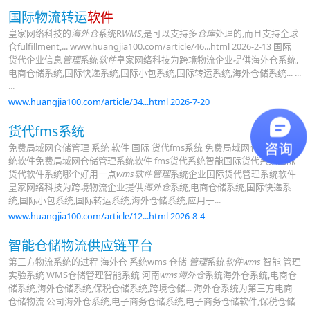
国际物流转运
软件
皇家网络科技的
海外仓
系统R
WMS
,是可以支持多
仓库
处理的,而且支持全球
仓fulfillment,... www.huangjia100.com/article/46...html 2026-2-13 国际
货代企业信息
管理
系统
软件
皇家网络科技为跨境物流企业提供海外仓系统,
电商仓储系统,国际快递系统,国际小包系统,国际转运系统,海外仓储系统... ...
...
www.huangjia100.com/article/34...html 2026-7-20
货代fms系统
免费局域网仓储管理 系统 软件 国际 货代fms系统 免费局域网仓储管理系
统软件免费局域网仓储管理系统软件 fms货代系统智能国际货代系统国际
货代软件系统哪个好用一点
wms软件管理
系统企业国际货代管理系统软件
皇家网络科技为跨境物流企业提供
海外仓
系统,电商仓储系统,国际快递系
统,国际小包系统,国际转运系统,海外仓储系统,应用于...
www.huangjia100.com/article/12...html 2026-8-4
智能仓储物流供应链平台
第三方物流系统的过程 海外仓 系统wms 仓储
管理
系统
软件wms
智能 管理
实验系统 WMS仓储管理智能系统 河南
wms海外仓
系统海外仓系统,电商仓
储系统,海外仓储系统,保税仓储系统,跨境仓储... 海外仓系统为第三方电商
仓储物流 公司海外仓系统,电子商务仓储系统,电子商务仓储软件,保税仓储