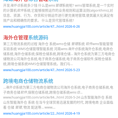
开发
海外仓
系统多少钱 什么是
wms管理
系统呢? wms管理系统,是一个实时
的计算机
软件
系统,它能够按照运作的业务规则和运算法则(algorithms),对
信息、资源、行为、存货和分销运作进行更完美地管理,使其最大化满足有
效产出和精确性的要求。 什么是货代管理系统?
www.huangjia100.com/article/47...html 2026-6-26
海外仓管理
系统源码
第三方物流系统的过程 海外仓 系统wms仓储
管理
系统
软件wms
智能管理
实验系统 WMS仓储管理智能系统 河南
wms海外仓
系统海外仓系统,电商仓
储系统,海外仓储系统,保税仓储系统,跨境仓储... 海外仓系统为第三方电商仓
储物流公司海外仓系统,电子商务仓储系统,电子商务仓储软件,保税仓储系
统,跨境仓储系统WMS仓储管理系统。我们与...
www.huangjia100.com/article/47...html 2026-5-23
跨境电商仓储物流系统
...
海外仓
系统为第三方电商仓储物流公司海外仓系统,电子商务仓储系统,电
子商务仓储
软件
,保税仓储系统,跨境仓储系统
wms仓
...
www.huangjia100.com/article/84...html 2026-5-24 山东智能海外仓 系统
山东智能海外仓 系统 在当今全球贸易迅速发展的时代, 跨境电商 企业面临
着 仓储
管理
, 物流 配送等... www....
www.huangjia100.com/article/22...html 2026-4-19