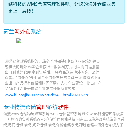
络科技的WMS仓库管理软件吧，让您的海外仓储业务
更上一层楼！
荷兰
海外仓
系统
海外仓管理
系统指的是,海外仓”指跨境电商企业在境外建设
或租赁的境外
仓库
,企业按照一般贸易方式,可以将商品批量
出口到境外仓库,拿到订单后,再将商品送达境外的客户及消
费者。“海外仓”是中国企业海外布局的关键一环,该模式下企
业出口产品拥有价格和时间优势。支持企业建设一批出口产
品“海外仓”,既是推动企业发展外贸商业模式
www.huangjia100.com/article/46...html 2020-6-19
专业物流仓储
管理
系统
软件
海鼎wms 仓储物流
管理
系统 wms 仓储管理系统
软件
wms智能管理系统第
三方物流的实验系统WMS仓储管理智能系统 河南
wms海外仓
系统海外仓系
统,电商 仓储系统 ,海外仓储系统,保税仓储系统,跨境仓储... 海外仓系统为第