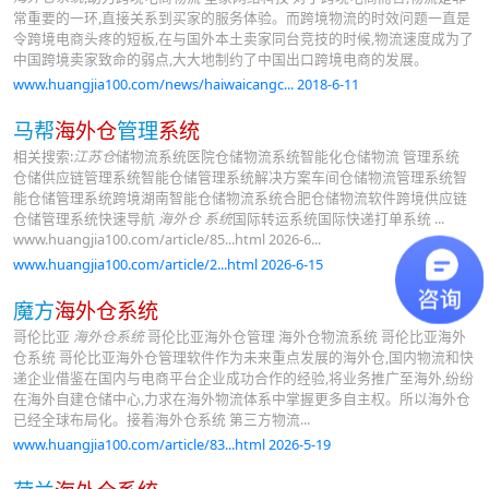
常重要的一环,直接关系到买家的服务体验。而跨境物流的时效问题一直是
令跨境电商头疼的短板,在与国外本土卖家同台竞技的时候,物流速度成为了
中国跨境卖家致命的弱点,大大地制约了中国出口跨境电商的发展。
www.huangjia100.com/news/haiwaicangc... 2018-6-11
马帮
海外仓
管理
系统
相关搜索:
江苏仓
储物流系统医院仓储物流系统智能化仓储物流 管理系统
仓储供应链管理系统智能仓储管理系统解决方案车间仓储物流管理系统智
能仓储管理系统跨境湖南智能仓储物流系统合肥仓储物流软件跨境供应链
仓储管理系统快速导航
海外仓 系统
国际转运系统国际快递打单系统 ...
www.huangjia100.com/article/85...html 2026-6...
www.huangjia100.com/article/2...html 2026-6-15
魔方
海外仓系统
哥伦比亚
海外仓系统
哥伦比亚海外仓管理 海外仓物流系统 哥伦比亚海外
仓系统 哥伦比亚海外仓管理软件作为未来重点发展的海外仓,国内物流和快
递企业借鉴在国内与电商平台企业成功合作的经验,将业务推广至海外,纷纷
在海外自建仓储中心,力求在海外物流体系中掌握更多自主权。所以海外仓
已经全球布局化。接着海外仓系统 第三方物流...
www.huangjia100.com/article/83...html 2026-5-19