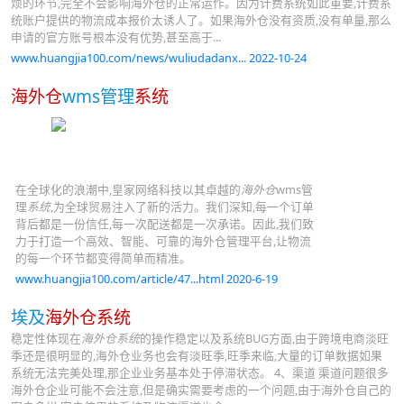
烦的环节,完全不会影响海外仓的正常运作。因为计费系统如此重要,计费系
统账户提供的物流成本报价太诱人了。如果海外仓没有资质,没有单量,那么
申请的官方账号根本没有优势,甚至高于...
www.huangjia100.com/news/wuliudadanx... 2022-10-24
海外仓
wms管理
系统
在全球化的浪潮中,皇家网络科技以其卓越的
海外仓
wms管
理
系统
,为全球贸易注入了新的活力。我们深知,每一个订单
背后都是一份信任,每一次配送都是一次承诺。因此,我们致
力于打造一个高效、智能、可靠的海外仓管理平台,让物流
的每一个环节都变得简单而精准。
www.huangjia100.com/article/47...html 2020-6-19
埃及
海外仓系统
稳定性体现在
海外仓系统
的操作稳定以及系统BUG方面,由于跨境电商淡旺
季还是很明显的,海外仓业务也会有淡旺季,旺季来临,大量的订单数据如果
系统无法完美处理,那企业业务基本处于停滞状态。 4、渠道 渠道问题很多
海外仓企业可能不会注意,但是确实需要考虑的一个问题,由于海外仓自己的