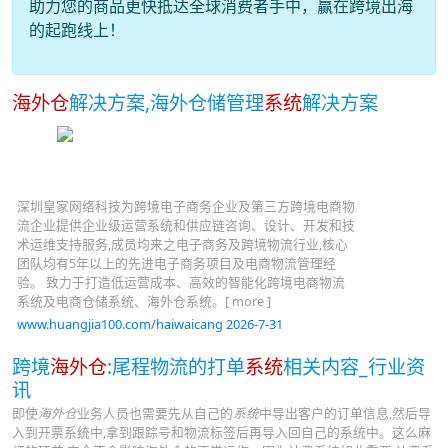
助力您的商品更快抵达全球消费者手中，赢在跨境出海
的起跑线上！
海外仓
解决方案,海外仓储管理
系统
解决方案
深圳皇家网络科技为跨境电子商务企业及第三方跨境电商物
流企业提供企业级运营系统和供应链咨询、设计、开发和技
术运维支持服务,成员均来之电子商务及跨境物流行业,核心
团队均有5年以上的先进电子商务项目及电商物流管理经
验。 致力于打造低运营成本、高效的智能化跨境电商物流
系统及电商仓储系统、海外仓系统。[ more ]
www.huangjia100.com/haiwaicang 2026-7-31
跨境
海外仓
:尾程物流的打单
系统
相关内容_行业资
讯
即使
海外仓
业务人员也需要先从自己的
系统
中导出客户的订单信息,然后导
入到开票系统中,拿到跟踪号和物流标签后再导入回自己的系统中。这么麻