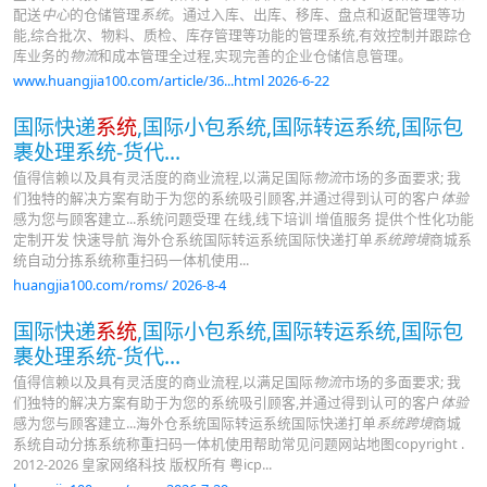
配送
中心
的仓储管理
系统
。通过入库、出库、移库、盘点和返配管理等功
能,综合批次、物料、质检、库存管理等功能的管理系统,有效控制并跟踪仓
库业务的
物流
和成本管理全过程,实现完善的企业仓储信息管理。
www.huangjia100.com/article/36...html 2026-6-22
国际快递
系统
,国际小包系统,国际转运系统,国际包
裹处理系统-货代...
值得信赖以及具有灵活度的商业流程,以满足国际
物流
市场的多面要求; 我
们独特的解决方案有助于为您的系统吸引顾客,并通过得到认可的客户
体验
感为您与顾客建立...系统问题受理 在线,线下培训 增值服务 提供个性化功能
定制开发 快速导航 海外仓系统国际转运系统国际快递打单
系统跨境
商城系
统自动分拣系统称重扫码一体机使用...
huangjia100.com/roms/ 2026-8-4
国际快递
系统
,国际小包系统,国际转运系统,国际包
裹处理系统-货代...
值得信赖以及具有灵活度的商业流程,以满足国际
物流
市场的多面要求; 我
们独特的解决方案有助于为您的系统吸引顾客,并通过得到认可的客户
体验
感为您与顾客建立...海外仓系统国际转运系统国际快递打单
系统跨境
商城
系统自动分拣系统称重扫码一体机使用帮助常见问题网站地图copyright .
2012-2026 皇家网络科技 版权所有 粤icp...