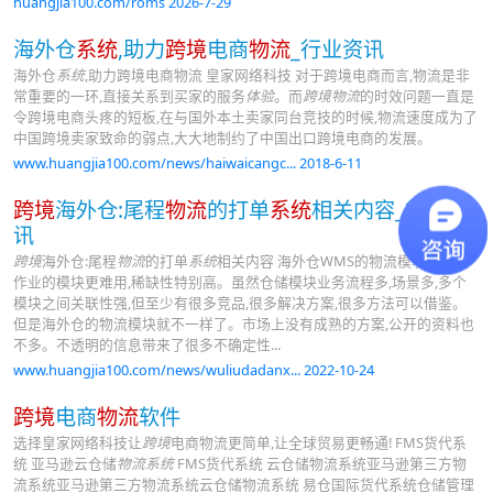
huangjia100.com/roms 2026-7-29
海外仓
系统
,助力
跨境
电商
物流
_行业资讯
海外仓
系统
,助力跨境电商物流 皇家网络科技 对于跨境电商而言,物流是非
常重要的一环,直接关系到买家的服务
体验
。而
跨境物流
的时效问题一直是
令跨境电商头疼的短板,在与国外本土卖家同台竞技的时候,物流速度成为了
中国跨境卖家致命的弱点,大大地制约了中国出口跨境电商的发展。
www.huangjia100.com/news/haiwaicangc... 2018-6-11
跨境
海外仓:尾程
物流
的打单
系统
相关内容_行业资
讯
跨境
海外仓:尾程
物流
的打单
系统
相关内容 海外仓WMS的物流模块比仓储
作业的模块更难用,稀缺性特别高。虽然仓储模块业务流程多,场景多,多个
模块之间关联性强,但至少有很多竞品,很多解决方案,很多方法可以借鉴。
但是海外仓的物流模块就不一样了。市场上没有成熟的方案,公开的资料也
不多。不透明的信息带来了很多不确定性...
www.huangjia100.com/news/wuliudadanx... 2022-10-24
跨境
电商
物流
软件
选择皇家网络科技让
跨境
电商物流更简单,让全球贸易更畅通! FMS货代系
统 亚马逊云仓储
物流系统
FMS货代系统 云仓储物流系统亚马逊第三方物
流系统亚马逊第三方物流系统云仓储物流系统 易仓国际货代系统仓储管理