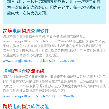
加入我们，一起开启跨国界的旅程，让每一次交易都成
为一次值得纪念的经历。因为在这里，每一次尝试都可
能成就一次伟大的发现。
跨境
电商
物流
查询软件
跨境物流
企业提供海外仓
系统
, 电商 仓储
系统
,国际快递系...
www.huangjia100.com/article/9...html 2026-7-14 浙江国际快递单号 查询
系统 在数字化 物流 浪潮中,皇家网络科技始终走在创新前沿.我们深知每一
次托付都关乎信任,因此倾力打造高效稳定的信息服务平台,旨在打破信息壁
垒,重塑物流体验.核心成果之一便是"浙江
www.huangjia100.com/article/36...html 2026-7-20
增利
跨境
仓
物流系统
国际专线物流公司如果能够用上一套功能齐全,想能强大系统,这将大大利于
他们企业的发展,可是目前很多
跨境物流
企业还没有使用上好系统,他们使用
的都是一下SAAS标准版的,漏洞很多。建议使用皇家网络科技的国际物流快
递小包系统 什么是
物流系统
设计的核心内容?
www.huangjia100.com/article/40...html 2026-7-26
跨境
电商
物流
软件功能