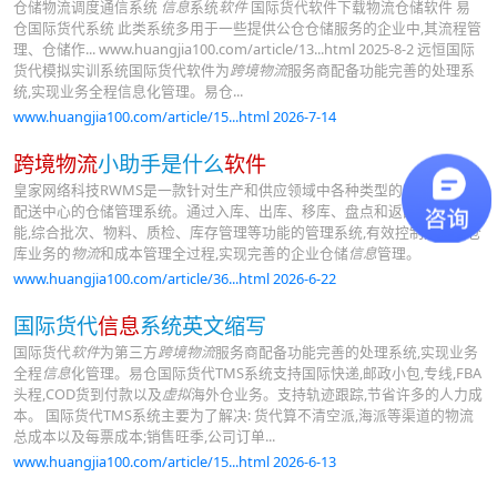
仓储物流调度通信系统
信息
系统
软件
国际货代软件下载物流仓储软件 易
仓国际货代系统 此类系统多用于一些提供公仓仓储服务的企业中,其流程管
理、仓储作... www.huangjia100.com/article/13...html 2025-8-2 远恒国际
货代模拟实训系统国际货代软件为
跨境物流
服务商配备功能完善的处理系
统,实现业务全程信息化管理。易仓...
www.huangjia100.com/article/15...html 2026-7-14
跨境物流
小助手是什么
软件
皇家网络科技RWMS是一款针对生产和供应领域中各种类型的储存仓库和
配送中心的仓储管理系统。通过入库、出库、移库、盘点和返配管理等功
能,综合批次、物料、质检、库存管理等功能的管理系统,有效控制并跟踪仓
库业务的
物流
和成本管理全过程,实现完善的企业仓储
信息
管理。
www.huangjia100.com/article/36...html 2026-6-22
国际货代
信息
系统英文缩写
国际货代
软件
为第三方
跨境物流
服务商配备功能完善的处理系统,实现业务
全程
信息
化管理。易仓国际货代TMS系统支持国际快递,邮政小包,专线,FBA
头程,COD货到付款以及
虚拟
海外仓业务。支持轨迹跟踪,节省许多的人力成
本。 国际货代TMS系统主要为了解决: 货代算不清空派,海派等渠道的物流
总成本以及每票成本;销售旺季,公司订单...
www.huangjia100.com/article/15...html 2026-6-13