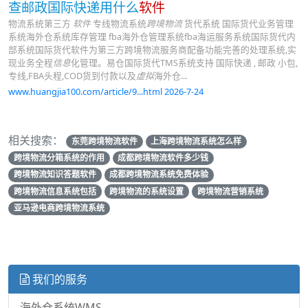
查邮政国际快递用什么
软件
物流系统第三方
软件
专线物流系统
跨境物流
货代系统 国际货代业务管理
系统海外仓系统库存管理 fba海外仓管理系统fba海运服务系统国际货代内
部系统国际货代软件为第三方跨境物流服务商配备功能完善的处理系统,实
现业务全程
信息
化管理。易仓国际货代TMS系统支持 国际快递 , 邮政 小包,
专线,FBA头程,COD货到付款以及
虚拟
海外仓...
www.huangjia100.com/article/9...html 2026-7-24
相关搜索：
东莞跨境物流软件
上海跨境物流系统怎么样
跨境物流分箱系统的作用
成都跨境物流软件多少钱
跨境物流知识答题软件
成都跨境物流系统免费体验
跨境物流信息系统包括
跨境物流的系统设置
跨境物流营销系统
亚马逊电商跨境物流系统
我们的服务
海外仓系统WMS