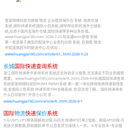
皇家网络科技为跨境 物流 企业提供海外仓 系统 ,电商仓储
系统,
国际快递系统
,国际小包系统,
国际转运系统
,海外仓储系
统,应用于国内及海外仓储,国际快递等多种业务处理。
www.huangjia100.com/ 2026-7-23 旺店通wms管理 系统
第一类是基于典型的配送中心业务的应用 系统 ,在销售 物流
中如连锁超市的配送中心,在供应...
www.huangjia100.com/article/67...html 2026-5-23
长城
国际快递查询系统
浙江
国际快递单号查询系统
系统还支持自定义报表,灵活满足不同业务报表
需要。 www.huangjia100.com/article/9...html 2026-4-6长城国际快递查询
系统皇家网络科技的ROMS RWMS系统 第一家一体化跨境电商快递管理系
统,含国际小包系统
快递系统
,FBA仓储系统 ,欢迎咨询了解。 国际快递单有
什么打印软件? 外贸小公司 求 ...
www.huangjia100.com/article/8...html 2026-6-1
国际
物流
快递
保价
系统
5:与USPS,UPS等各国邮政对接,与四大
快递
API打单,E宝邮、邮局API对接,可
直接交换数据,获取跟踪
单号
,让您发货交接快人一步。 6:专业技术+专业服