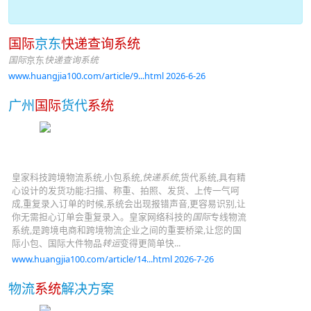
国际
京东
快递查询系统
国际
京东
快递查询系统
www.huangjia100.com/article/9...html 2026-6-26
广州
国际
货代
系统
皇家科技跨境物流系统,小包系统,
快递系统
,货代系统,具有精
心设计的发货功能:扫描、称重、拍照、发货、上传一气呵
成,重复录入订单的时候,系统会出现报错声音,更容易识别,让
你无需担心订单会重复录入。皇家网络科技的
国际
专线物流
系统,是跨境电商和跨境物流企业之间的重要桥梁,让您的国
际小包、国际大件物品
转运
变得更简单快...
www.huangjia100.com/article/14...html 2026-7-26
物流
系统
解决方案