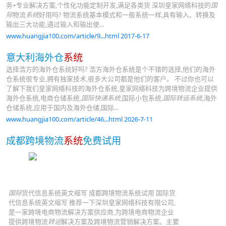
务+专业解决方案,个性化功能定制开发,满足各类货 深圳皇家网络科技的
国
际
物流
系统
好用吗? 物流系统基本模式和一般系统一样,具有输入、转换及
输出三大功能,通过输入和输出使...
www.huangjia100.com/article/9...html 2017-6-17
意大利海外仓
系统
选择浩方的海外仓系统好吗? 浩方海外仓系统是个不错的选择,他们的海外
仓系统很专业,拥有独家技术,很多大公司都是他们的客户。 不过你也可以
了解下我们皇家网络科技的海外仓系统,皇家网络科技为跨境物流企业提供
海外仓系统,电商仓储系统,
国际快递系统
,国际小包系统,
国际转运系统
,海外
仓储系统,应用于国内及海外仓储,国际...
www.huangjia100.com/article/46...html 2026-7-11
成都跨境物流
系统
免费试用
国际
货代信息系统英文缩写 成都跨境物流系统试用 国际货
代信息系统英文缩写 推荐一下深圳皇家网络科技有限公司,
是一家跨境电商物流解决方案供应商,为跨境电商物流企业
提供跨境物流
转运
解决方案及跨境物流营销解决方案。主要