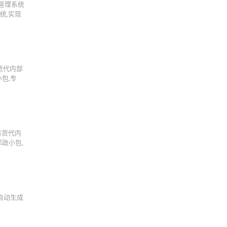
务管理系统
统,实现
货代内部
包,专
际货代内
政小包,
自动生成