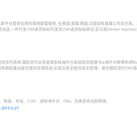
商平台提供优质的落地配套服务, 在美国,英国,德国,法国设有直属公司及仓库。2
派送,一件代发;FBA退货贴标代发货;FBA退货贴标转运;亚马逊Vendor express
货代系统 国际货代业务管理系统海外仓系统库存管理 fba
海外仓管理系统
f
务商配备功能完善的处理系统,实现业务全程信息化管理。易仓国际货代TMS
、快递、专线、COD、
虚拟海外仓
、FBA。完美支持当前跨境...
 2015-5-27