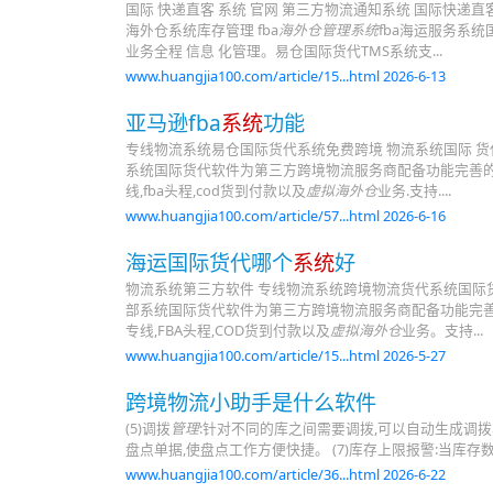
国际 快递直客 系统 官网 第三方物流通知系统 国际快递
海外仓系统库存管理 fba
海外仓管理系统
fba海运服务系
业务全程 信息 化管理。易仓国际货代TMS系统支...
www.huangjia100.com/article/15...html 2026-6-13
亚马逊fba
系统
功能
专线物流系统易仓国际货代系统免费跨境 物流系统国际 货
系统国际货代软件为第三方跨境物流服务商配备功能完善的处
线,fba头程,cod货到付款以及
虚拟海外仓
业务.支持....
www.huangjia100.com/article/57...html 2026-6-16
海运国际货代哪个
系统
好
物流系统第三方软件 专线物流系统跨境物流货代系统国际货
部系统国际货代软件为第三方跨境物流服务商配备功能完善的
专线,FBA头程,COD货到付款以及
虚拟海外仓
业务。支持...
www.huangjia100.com/article/15...html 2026-5-27
跨境物流小助手是什么软件
(5)调拨
管理
:针对不同的库之间需要调拨,可以自动生成调拨
盘点单据,使盘点工作方便快捷。 (7)库存上限报警:当库存
www.huangjia100.com/article/36...html 2026-6-22