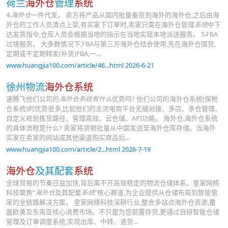
荷兰
海外仓
管理
系统
4.
海外仓
一件代发。 卖方将产品从国内批量备货到海外的海外仓,之后由海
外仓的工作人员清点上架,有买家下订单时,卖家只需在海外仓管理
系统
中下
达发货指令,仓库人员会根据当地的指示在当地实现本地派送服务。 5.FBA
过境服务。 大多数情况下,FBA与第三方海外仓结合使用,先在海外仓囤货,
定期或不定期转发(补货)FBA,一...
www.huangjia100.com/article/46...html 2026-6-21
徐州物流
海外仓系统
速腾飞他们公司的
海外仓系统有什么
优势吗? 他们公司的海外仓系统(保税
仓系统)的优势很多,比如他们的主流电商平台无缝对接、多店、多仓管理、
自定义规划拣货路径、管理高效、云仓储、API功能。 海外仓,海外仓系统
的具体流程是什么? 卖家将货物批量从中国发送至海外仓库存储。当海外
买家在卖家的网站或其他渠道购买商品后...
www.huangjia100.com/article/2...html 2026-7-19
海外仓
及其配套
系统
全球贸易的节奏日益加快,背后离不开高效稳定的物流仓储体系。皇家网络
科技聚焦“
海外仓
及其配套
系统
”核心赛道,为企业提供从仓储布局到智能管
家的全链路解决方案。 皇家网络科技深耕行业,整合多站点海外仓资源,覆
盖欧美及东南亚核心消费市场。不只是为您前置存货,更通过自研智能仓储
管理及订单调度系统,实现出库、中转、退货...