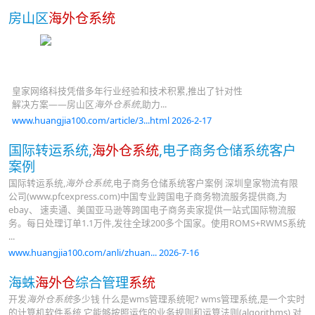
房山区
海外仓系统
皇家网络科技凭借多年行业经验和技术积累,推出了针对性
解决方案——房山区
海外仓系统
,助力...
www.huangjia100.com/article/3...html 2026-2-17
国际转运系统,
海外仓系统
,电子商务仓储系统客户
案例
国际转运系统,
海外仓系统
,电子商务仓储系统客户案例 深圳皇家物流有限
公司(www.pfcexpress.com)中国专业跨国电子商务物流服务提供商,为
ebay、 速卖通、美国亚马逊等跨国电子商务卖家提供一站式国际物流服
务。每日处理订单1.1万件,发往全球200多个国家。使用ROMS+RWMS系统
...
www.huangjia100.com/anli/zhuan... 2026-7-16
海蛛
海外仓
综合管理
系统
开发
海外仓系统
多少钱 什么是wms管理系统呢? wms管理系统,是一个实时
的计算机软件系统,它能够按照运作的业务规则和运算法则(algorithms),对