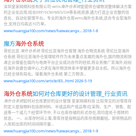
深圳皇家网络科技有限公司-wms
海外仓系统
是提供仓储物流整体解决方案
的企业化应用,结合ERP/SCM/MES/OA等系统资源,通力打造企业完整的信
息化、自动化管理平台。专业的海外仓库wms海外仓系统,适合专业型海外
仓,支持日均高达10万单。
www.huangjia100.com/news/haiwaicangx... 2018-1-8
魔方
海外仓系统
哥伦比亚
海外仓系统
哥伦比亚海外仓管理 海外仓物流系统 哥伦比亚海外
仓系统 哥伦比亚海外仓管理软件作为未来重点发展的海外仓,国内物流和快
递企业借鉴在国内与电商平台企业成功合作的经验,将业务推广至海外,纷纷
在海外自建仓储中心,力求在海外物流体系中掌握更多自主权。所以海外仓
已经全球布局化。接着海外仓系统 第三方物流...
www.huangjia100.com/article/83...html 2026-5-19
海外仓系统
如何对仓库更好的设计管理_行业资讯
海外仓系统
如何对仓库更好的设计管理 皇家网络科技 比较常见的对零库存
的定义是指物料包括原材料、半成品和产成品等)在采购、生产、销售、配
送等一个或几个经营环节中, 不以仓库存储的形式存在,而均是处于周转的
状态。 一、从库存时间上看,零库存是指物品的库存周期最短。即将物品的
入库和出库的时间间隔尽量...
www.huangjia100.com/news/haiwaicangx... 2018-1-9