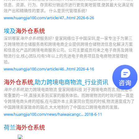
信息、资源、行为、存货和分销运作进行更完美地管理,使其最大化满足有
效产出和精确性的要求。 什么是货代管理系统?
www.huangjia100.com/article/47...html 2026-6-26
埃及
海外仓系统
深圳哪家
海外仓系统
服务好? 皇家网络位于中国深圳,是一家专注于为第三
方跨境物流仓储服务商和跨境电商企业提供跨境仓储物流信息化解决方案
和信息化产品的跨境电商服务公司。公司主要成员均来之电子商务及跨境
物流行业,核心团队均有5年以上的先进电子商务项目及电商物流管理经
验。
www.huangjia100.com/article/46...html 2026-4-16
海外仓系统
,助力跨境电商物流_行业资讯
海外仓系统
,助力跨境电商物流 皇家网络科技 对于跨境电商而言,物流是非
常重要的一环,直接关系到买家的服务体验。而跨境物流的时效问题一直是
令跨境电商头疼的短板,在与国外本土卖家同台竞技的时候,物流速度成为了
中国跨境卖家致命的弱点,大大地制约了中国出口跨境电商的发展。
www.huangjia100.com/news/haiwaicangc... 2018-6-11
荷兰
海外仓系统