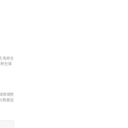
统,电商仓
保税仓储
储管理
质
与数据追