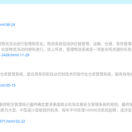
tml
06-24
对物流活动进行管理和优化。物流系统包括供应链管理、运输、仓储、库存管理
实现物流活动的顺利进行。综上所述，管理物流系统是一项复杂而关键的任务。.
g-2426.html
11-29
em，中文名电子仓库管理系统，是应用条码和自动识别技术的现代化仓库管理系统，能有效
html
05-15
g消息，美国联邦航空管理局已最终确定要求美国商业机场实施安全管理系统的规则。最终
归类为大型、中型或小型枢纽的机场，每年平均处理100000次航班起降，或涉
2371.html
02-22