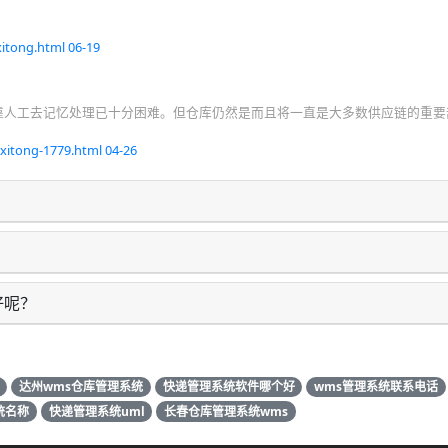
itong.html
06-19
靠人工去记忆处理已十分困难。但仓库仍然是而且将一直是大多数供应链的重要
xitong-1779.html
04-26
好呢？
达州wms仓库管理系统
快递管理系统软件哪个好
wms管理系统联系电话
统名称
快递管理系统uml
长春仓库管理系统wms