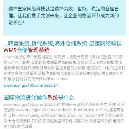
选择皇家网络科技就是选择高效、智能、稳定的仓储管
理。让我们携手共创未来，让企业的物流环节成为新的
增长点！
...转运系统,货代系统,海外仓储系统-皇家网络科技
WMS
仓储
管理系统
6,r
wms
支持在每个流程对重量,体积,尺寸收取处理费 7,智能优选,客户只需
输入产品,目的地,就能帮您找到最优惠的价格,最快的渠道 8,强大的报表功
能,账单明细,操作报表,订单对账,管控自己的大数据 选择我们, 让你的企业快
速建立高效运营系统 选择优质的服务商能让您更快更好的迈进互联网+时
代 联系我们 我们的合作伙伴 our truste
www.huangjia100.com/ 2026-8-1
国际物流货代操作
系统
是什么
www.huangjia100.com/ 2026-5-31 福州
wms系统管理系统
基层 管理 者:方
便查询 www.huangjia100.com/article/86...html 2026-6-18 fba业务管理系
统 支持... www.huangjia100.com/article/57...html 2026-4-9国际货代系统
设计 仓储物流快递系统 快递运输管理系统 国际货代 业务管理系统 电商
订
单
仓储ERP管理系...