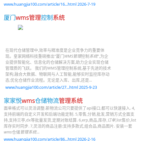
www.huangjia100.com/article/16...html 2026-7-19
厦门
wms管理
控制
系统
在现代仓储管理中,效率与精准度是企业竞争力的重要体
现。皇家网络科技重磅推出“厦门
WMS管理
控制
系统
”,为企
业提供智能化、信息化的仓储解决方案,助力企业实现仓储
管理质的飞跃。 我们的WMS管理控制系统,基于先进的技术
架构,融合大数据、物联网与人工智能,能够实时监控库存动
态,优化仓储作业流程。无论是入库、出库,还是...
www.huangjia100.com/article/27...html 2025-9-23
家家悦
wms
仓储物流
管理系统
面单格式可以灵活调整.新物流公司只要提供了api接口,都可以快速接入. 4,
支持前端的自定义开发和后端功能定制. 5,零售,分销,批发,营销方式全面支
持,支持兰亭,dx等批量发货,定期对账结算. 6,erp,商品,库存,
订单
,list售价,list
库存实时同步. 7,灵活的商品注册:支持多款式,组合品,商品图片. 安装一套
wms
仓储
管理系统
...
www.huangjia100.com/article/86...html 2026-2-16