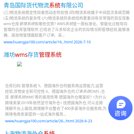
青岛国际货代物流
系统
有限公司
(三)物流系统稳定性较差而动态性较强 (四)物流系统属于中间层次系统范畴
(五)物流系统的复杂性 (六)物流系统的系统结构要素间有非常强的背反现象
wms
仓库
管理系统
有哪些优势?
WMS系统
是一款标准化、智能化过程导向
管理的仓库管理软件,它结合了众多知名企业的实际情况和管理经验,能够准
确、高效地管理跟踪客户
订单
、采...
www.huangjia100.com/article/16...html 2026-7-10
潍坊
wms
存货
管理系统
仓库扫码 管理系统 5、德国海外仓的服务商运营能力,运营
经验,货物安全和可控性 6、德国海外仓的
订单系统
OMS ,仓
库
管理系统WMS
等的易用性等 德国海外仓哪家好? <为什么
跨境卖家2019年依然坚守海外仓> 找德国海外仓,可以去跨
境眼平台上面找,跨境眼平台整合了400多家海外仓服务商,为
跨境电商卖家提供一站式海外服务...
www.huangjia100.com/article/26...html 2026-6-23
上海物流海外仓
系统