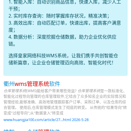
1. 智能入库：自动识别商品信息，快速入库，减少人工
干预；
2. 实时库存查询：随时掌握库存状况，精准决策；
3. 高效出库：自动匹配订单，快速出库，提高客户满意
度；
4. 数据分析：深度挖掘仓储数据，助力企业优化供应
链。
选择皇家网络科技WMS系统，让我们携手共创智能仓
储新篇章，让企业仓储管理迈向高效、智能化时代！
衢州
wms管理系统
软件
仓库管理系统
(
WMS
)能给客户带来哪些效益?
仓库管理系统
是一款标准化、
智能化过程导向管理的仓库管理软件,它结合了众多知名企业的实际情况和
管理经验,能够准确、高效地管理跟踪客户订单、采购订单、以及仓库的综
合管理。 使用后,仓库管理模式发生了彻底的转变。 从传统的“结果导向”转
变成“过程导向”;从“数据录入”转变成
www.huangjia100.com/article/27...html 2026-5-28