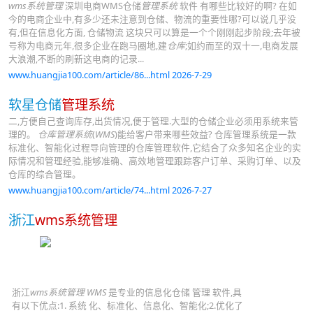
wms系统管理
深圳电商WMS仓储
管理系统
软件 有哪些比较好的啊? 在如
今的电商企业中,有多少还未注意到仓储、物流的重要性哪?可以说几乎没
有,但在信息化方面, 仓储物流 这块只可以算是一个个刚刚起步阶段;去年被
号称为电商元年,很多企业在跑马圈地,建
仓库
;如约而至的双十一,电商发展
大浪潮,不断的刷新这电商的记录...
www.huangjia100.com/article/86...html 2026-7-29
软星仓储
管理系统
二,方便自己查询库存,出货情况,便于管理.大型的仓储企业必须用系统来管
理的。
仓库管理系统
(
WMS
)能给客户带来哪些效益? 仓库管理系统是一款
标准化、智能化过程导向管理的仓库管理软件,它结合了众多知名企业的实
际情况和管理经验,能够准确、高效地管理跟踪客户订单、采购订单、以及
仓库的综合管理。
www.huangjia100.com/article/74...html 2026-7-27
浙江
wms系统管理
浙江
wms系统管理 WMS
是专业的信息化仓储 管理 软件,具
有以下优点:1. 系统 化、标准化、信息化、智能化;2.优化了