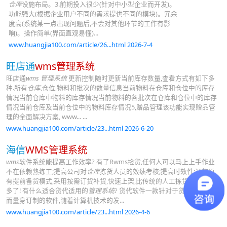
仓库
设施布局。3.前期投入很少(针对中小型企业而开发)。
功能强大(根据企业用户不同的需求提供不同的模块)。冗余
度高(系统某一点出现问题后,不会对其他环节的工作有影
响)。操作简单(界面直观易懂)...
www.huangjia100.com/article/26...html 2026-7-4
旺店通
wms管理系统
旺店通
wms
管理系统
更新控制随时更新当前库存数量,查看方式有如下多
种.所有
仓库
,仓位,物料和批次的数量信息当前物料在仓库和仓位中的库存
情况当前仓库中物料的库存情况当前物料的各批次在仓库和仓位中的库存
情况当前仓库及当前仓位中的物料库存情况5,赠品管理该功能实现赠品管
理的全面解决方案, www... ...
www.huangjia100.com/article/23...html 2026-6-20
海信
WMS管理系统
wms
软件系统能提高工作效率? 有了Rwms捡货,任何人可以马上上手作业
不在依赖熟练工;提高公司对
仓库
拣货人员的效绩考核;提高时效性;调整原
有提前备货模式,采用按需订货补货,快速上架,比传统的人工拣货要效率得
多了! 有什么适合货代适用的
管理系统
? 货代软件一款针对于货物代运公司
而量身订制的软件,随着计算机技术的发...
www.huangjia100.com/article/23...html 2026-4-6