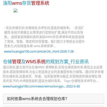
洛阳
wms
存货
管理系统
- 优化存储空间:合理规划
仓库
空间,提高存储效率。 - 灵活扩
展性:系统可根据企业需求进行定制化扩展,满足不同业务场
景。 选择皇家网络科技的洛阳WMS存货
管理系统
,就是选择
了高效、智能、稳定的存货管理。我们致力于帮助企业提升
竞争力,共创辉煌未来!
wms系统管理
...
www.huangjia100.com/article/24...html 2026-7-28
仓储
管理
及
WMS系统
的规划方案_行业资讯
通过规划,建立现代化仓储
WMS
管理
体系,实现仓储资源共享,降低企业运营
成本,提高管理效率,为加工制造类企业的发展提供有力保障。通过科学合理
的仓储布局,设置收货、存储、出库复核等功能区,实现物资存储合理化,物
资共享,节约
仓库
使用面积,提高仓储利用率。 Tags:仓储物流
系统
平台...
www.huangjia100.com/news/wmsxitongpi... 2022-5-30
如何依靠wms系统去合理规划仓库？