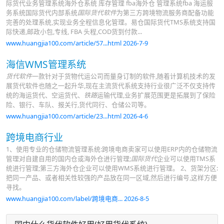
际货代业务管理系统海外仓系统 库存管理 fba海外仓 管理系统fba 海运服
务系统国际货代内部系统
国际货代软件
为第三方跨境物流服务商配备功能
完善的处理系统,实现业务全程信息化管理。易仓国际货代TMS系统支持国
际快递,邮政小包,专线, FBA 头程,COD货到付款...
www.huangjia100.com/article/57...html 2026-7-9
海信WMS管理系统
货代软件
一款针对于货物代运公司而量身订制的软件,随着计算机技术的发
展货代软件也随之一起升华,现在主流货代系统支持行业很广泛不仅支持传
统的海运货代、空运货代、
铁路
运输代理,业务扩展范围更是拓展到了保险
险、银行、车队、报关行,货代同行、仓储公司等。
www.huangjia100.com/article/23...html 2026-4-6
跨境电商行业
1、使用专业的仓储物流管理系统:跨境电商卖家可以使用ERP内的仓储物流
管理对自建自用的国内仓或海外仓进行管理;
国际货代
企业可以使用TMS系
统进行管理;第三方海外仓企业可以使用WMS系统进行管理。 2、货架分区:
把同一产品、或者相关性较强的产品放在同一区域,然后进行编号,这样方便
寻找。
www.huangjia100.com/label/跨境电商... 2026-8-5