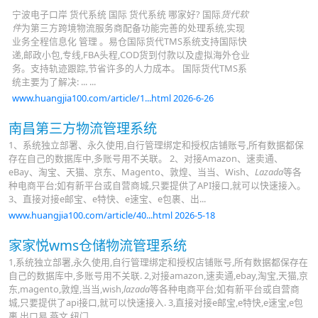
宁波电子口岸 货代系统 国际 货代系统 哪家好? 国际
货代软
件
为第三方跨境物流服务商配备功能完善的处理系统,实现
业务全程信息化 管理 。易仓国际货代TMS系统支持国际快
递,邮政小包,专线,FBA头程,COD货到付款以及虚拟海外仓业
务。支持轨迹跟踪,节省许多的人力成本。 国际货代TMS系
统主要为了解决: ... ...
www.huangjia100.com/article/1...html 2026-6-26
南昌第三方物流管理系统
1、系统独立部署、永久使用,自行管理绑定和授权店铺账号,所有数据都保
存在自己的数据库中,多账号用不关联。 2、对接Amazon、速卖通、
eBay、淘宝、天猫、京东、Magento、敦煌、当当、Wish、
Lazada
等各
种电商平台;如有新平台或自营商城,只要提供了API接口,就可以快速接入。
3、直接对接e邮宝、e特快、e速宝、e包裹、出...
www.huangjia100.com/article/40...html 2026-5-18
家家悦wms仓储物流管理系统
1,系统独立部署,永久使用,自行管理绑定和授权店铺账号,所有数据都保存在
自己的数据库中,多账号用不关联. 2,对接amazon,速卖通,ebay,淘宝,天猫,京
东,magento,敦煌,当当,wish,
lazada
等各种电商平台;如有新平台或自营商
城,只要提供了api接口,就可以快速接入. 3,直接对接e邮宝,e特快,e速宝,e包
裹,出口易,燕文,纽门...