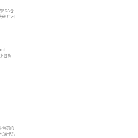
PDA仓
快递 广州
ml
小包货
件包裹的
代
操作系