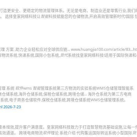
于打造更安全、更稳定的物流管理体系。无论是电商、制造业还是零售行业,我们的
机。 选择皇家网络科技让
智能
科技赋能您的仓储物流,开启高效管理新时代!国际 
理 方案 ,助力企业轻松应对全球供应链... www.huangjia100.com/article/83...ht
际物流系统,快递系统,国际小包系统,
货代
系统找皇家网络科技!适用于国际快递和
管理 系统
软件
wms
智能
管理系统第三方物流的实验系统WMS仓储管理智能系
商仓储系统,海外仓储系统,保税仓储系统,跨境仓储... 海外仓系统为第三方电商
系统,电子商务仓储软件,保税仓储系统,跨境仓储系统WMS仓储管理系统。
l 2026-7-23
降本增效,提升客户满意度。皇家网络科技致力于打造智慧物流基础设施,让每一
高效通道。 跨境电商物流
软件
理论 系统介绍 代购集运国际转运系统小型国际
货