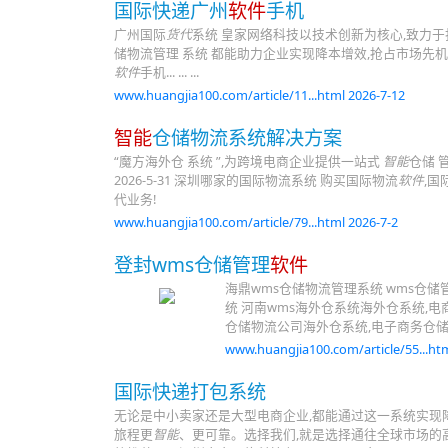
国际快递广州
软件
手机
广州国际
货代
系统 皇家网络科技以技术创新为核心,致力
储物流管理 系统 都能助力企业实现降本增效,抢占市场先
软件
手机... ... ...
www.huangjia100.com/article/11...html 2026-7-12
智能
仓储物流系统解决方案
“魔方海外仓 系统 ”,为跨境电商企业提供一站式
智能
仓储 管
2026-5-31 深圳哪家的国际物流系统 购买国际物流
软件
,国
代业务!
www.huangjia100.com/article/79...html 2026-7-2
登封wms仓储管理
软件
海鼎wms仓储物流管理系统 wms仓储
统 河南wms海外仓系统海外仓系统,电
仓储物流公司海外仓系统,电子商务仓储
www.huangjia100.com/article/55...htm
国际快递打包系统
无论是中小卖家还是大型电商企业,都能通过这一系统实现
旅程更
智能
、更可靠。选择我们,就是选择通往全球市场的