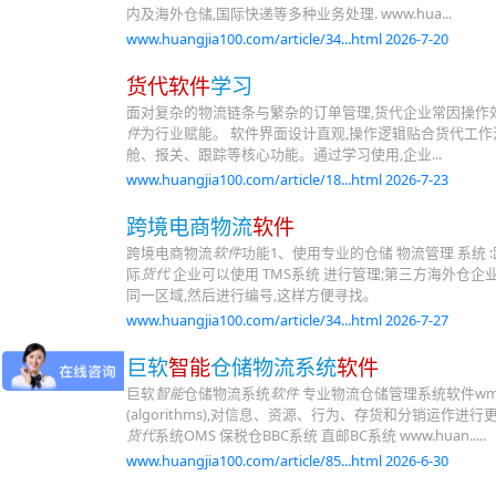
内及海外仓储,国际快递等多种业务处理. www.hua...
www.huangjia100.com/article/34...html 2026-7-20
货代软件
学习
面对复杂的物流链条与繁杂的订单管理,货代企业常因操作
件
为行业赋能。 软件界面设计直观,操作逻辑贴合货代工
舱、报关、跟踪等核心功能。通过学习使用,企业...
www.huangjia100.com/article/18...html 2026-7-23
跨境电商物流
软件
跨境电商物流
软件
功能1、使用专业的仓储 物流管理 系统
际
货代
企业可以使用 TMS系统 进行管理;第三方海外仓
同一区域,然后进行编号,这样方便寻找。
www.huangjia100.com/article/34...html 2026-7-27
巨软
智能
仓储物流系统
软件
巨软
智能
仓储物流系统
软件
专业物流仓储管理系统软件wm
(algorithms),对信息、资源、行为、存货和分销运
货代
系统OMS 保税仓BBC系统 直邮BC系统 www.huan.....
www.huangjia100.com/article/85...html 2026-6-30