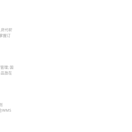
的
货代软
掌握订
理; 国
产品放在
则
仓WMS