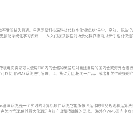
效率受限错失机遇。皇家网络科技深耕货代数字化领域,以“易学、高效、
智能
”
作流,搭配系统化学习资源——从入门视频教程到场景化操作指南,让新手也能快速
 :跨境电商卖家可以使用ERP内的仓储物流管理对自建自用的国内仓或海外仓进行管
企业可以使用WMS系统进行管理。 2、货架分区:把同一产品、或者相关性较强的
s管理系统,是一个实时的计算机软件系统,它能够按照运作的业务规则和运算法
作进行更完美地管理,使其最大化满足有效产出和精确性的要求。 海外仓WMS国内电商