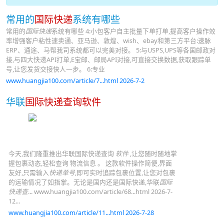
常用的
国际快递
系统有哪些
常用的
国际快递
系统有哪些 4:小包客户自主批量下单打单,提高客户操作效
率增强客户粘性速卖通、亚马逊、敦煌、wish、ebay和第三方平台:速脉
ERP、通途、马帮我司系统都可以完美对接。 5:与USPS,UPS等各国邮政对
接,与四大快递API打单,E宝邮、邮局API对接,可直接交换数据,获取跟踪单
号,让您发货交接快人一步。 6:专业
www.huangjia100.com/article/7...html 2026-7-2
华联
国际快递查询软件
今天,我们隆重推出华联国际快递查询
软件
,让您随时随地掌
握包裹动态,轻松查询 物流信息 。 这款软件操作简便,界面
友好,只需输入
快递单号
,即可实时追踪包裹位置,让您对包裹
的运输情况了如指掌。无论是国内还是国际快递,华联
国际
快递查
... www.huangjia100.com/article/68...html 2026-7-
12...
www.huangjia100.com/article/11...html 2026-7-28