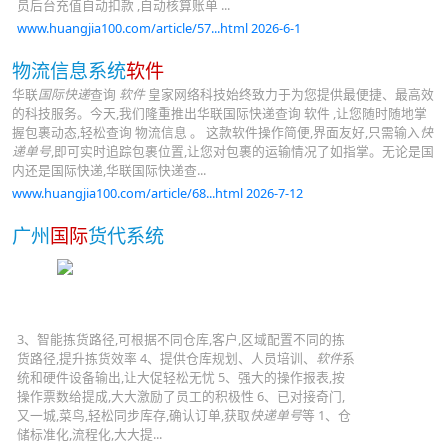
员后台充值自动扣款 ,自动核算账单 ...
www.huangjia100.com/article/57...html 2026-6-1
物流信息系统
软件
华联
国际快递
查询
软件
皇家网络科技始终致力于为您提供最便捷、最高效
的科技服务。今天,我们隆重推出华联国际快递查询 软件 ,让您随时随地掌
握包裹动态,轻松查询 物流信息 。 这款软件操作简便,界面友好,只需输入
快
递单号
,即可实时追踪包裹位置,让您对包裹的运输情况了如指掌。无论是国
内还是国际快递,华联国际快递查...
www.huangjia100.com/article/68...html 2026-7-12
广州
国际
货代系统
3、智能拣货路径,可根据不同仓库,客户,区域配置不同的拣
货路径,提升拣货效率 4、提供仓库规划、人员培训、
软件
系
统和硬件设备输出,让大促轻松无忧 5、强大的操作报表,按
操作票数给提成,大大激励了员工的积极性 6、已对接奇门,
又一城,菜鸟,轻松同步库存,确认订单,获取
快递单号
等 1、仓
储标准化,流程化,大大提...