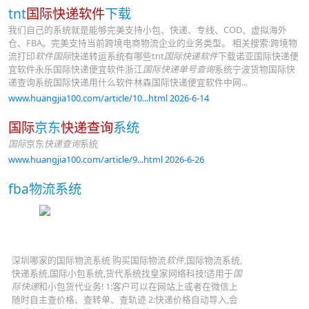
tnt
国际快递软件
下载
我们自己的系统就是能够完美支持小包、快递、专线、COD、虚拟海外
仓、FBA。完美支持当前跨境电商物流企业的业务类型。 相关搜索:跨境物
流打印
软件国际
快递转运系统有哪些tnt
国际快递软件
下载诺亚国际快递便
宜软件永乐国际快递便宜软件浙江
国际快递单号查询
系统宁波货物国际快
递查询系统国际快递用什么软件林森国际快递便宜软件中网...
www.huangjia100.com/article/10...html 2026-6-14
国际
京东
快递查询
系统
国际
京东
快递查询
系统
www.huangjia100.com/article/9...html 2026-6-26
fba物流系统
深圳哪家的国际物流系统 购买国际物流
软件
,国际物流系统,
快递系统,国际小包系统,货代系统找皇家网络科技!适用于
国
际快递
和小包货代业务! 1:客户可以在网站上或者在微信上
随时自主查价格、查转单、查轨迹 2:快递价格自动导入,会