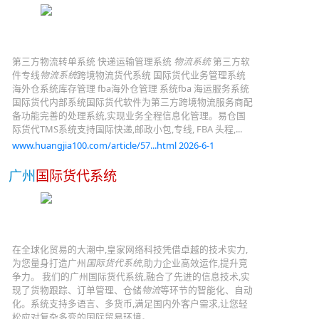
第三方物流转单系统 快递运输管理系统
物流系统
第三方软
件专线
物流系统
跨境物流货代系统 国际货代业务管理系统
海外仓系统库存管理 fba海外仓管理 系统fba 海运服务系统
国际货代内部系统国际货代软件为第三方跨境物流服务商配
备功能完善的处理系统,实现业务全程信息化管理。易仓国
际货代TMS系统支持国际快递,邮政小包,专线, FBA 头程,...
www.huangjia100.com/article/57...html 2026-6-1
广州
国际货代系统
在全球化贸易的大潮中,皇家网络科技凭借卓越的技术实力,
为您量身打造广州
国际货代系统
,助力企业高效运作,提升竞
争力。 我们的广州国际货代系统,融合了先进的信息技术,实
现了货物跟踪、订单管理、仓储
物流
等环节的智能化、自动
化。系统支持多语言、多货币,满足国内外客户需求,让您轻
松应对复杂多变的国际贸易环境。