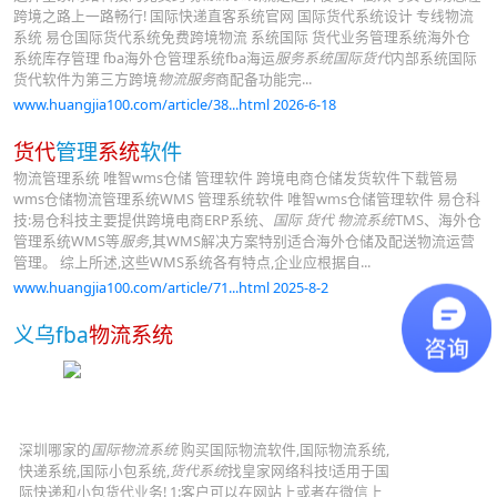
跨境之路上一路畅行! 国际快递直客系统官网 国际货代系统设计 专线物流
系统 易仓国际货代系统免费跨境物流 系统国际 货代业务管理系统海外仓
系统库存管理 fba海外仓管理系统fba海运
服务系统国际货代
内部系统国际
货代软件为第三方跨境
物流服务
商配备功能完...
www.huangjia100.com/article/38...html 2026-6-18
货代
管理
系统
软件
物流管理系统 唯智wms仓储 管理软件 跨境电商仓储发货软件下载管易
wms仓储物流管理系统WMS 管理系统软件 唯智wms仓储管理软件 易仓科
技:易仓科技主要提供跨境电商ERP系统、
国际
货代
物流系统
TMS、海外仓
管理系统WMS等
服务
,其WMS解决方案特别适合海外仓储及配送物流运营
管理。 综上所述,这些WMS系统各有特点,企业应根据自...
www.huangjia100.com/article/71...html 2025-8-2
义乌fba
物流系统
深圳哪家的
国际物流系统
购买国际物流软件,国际物流系统,
快递系统,国际小包系统,
货代系统
找皇家网络科技!适用于国
际快递和小包货代业务! 1:客户可以在网站上或者在微信上