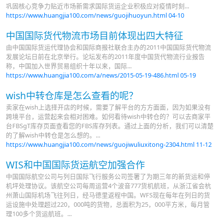
巩固核心竞争力贴近市场新需求国际货运企业积极应对疫情时刻...
https://www.huangjia100.com/news/guojihuoyun.html
04-10
中国国际货代物流市场目前体现出四大特征
由中国国际货运代理协会和国际商报社联合主办的2011中国国际货代物流
发展论坛日前在北京举行。论坛发布的2011年度中国货代物流行业报告
称，中国加入世界贸易组织十年以来，国际...
https://www.huangjia100.com/a/news/2015-05-19-486.html
05-19
wish中转仓库是怎么查看的呢？
卖家在wish上选择开店的时候，需要了解平台的方方面面，因为如果没有
跨境平台，运营起来会相对困难。如何看待wish中转仓的？可以去商家平
台FBSgT库存页面查看您的FBS库存列表。通过上面的分析，我们可以清楚
的了解wish中转仓是怎么想的。...
https://www.huangjia100.com/news/guojiwuliuxitong-2304.html
11-12
WIS和中国国际货运航空加强合作
中国国际航空公司与列日国际飞行服务公司签署了为期三年的新货运和停
机坪处理协议。该航空公司每周运营4个波音777货机航班，从浙江省会杭
州萧山国际机场飞往列日，经马德里返程中国。WFS现在每年在列日的货
运设施中处理超过220，000吨的货物，总面积为25，000平方米，每月管
理100多个货运航班。...