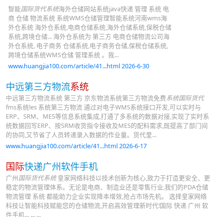
智能
国际货代系统
海外仓储网站系统java快递 管理 系统 电
商 仓储 物流系统 系统WMS仓储管理智能系统河南wms海
外仓系统 海外仓系统,电商仓储系统,海外仓储系统,保税仓储
系统,跨境仓储... 海外仓系统为 第三方 电商仓储物流公司海
外仓系统, 电子商务 仓储系统,电子商务仓储,保税仓储系统,
跨境仓储系统WMS仓储 管理系统 。我...
www.huangjia100.com/article/41...html 2026-6-30
中远第三方物流
系统
中远第三方物流系统 第三方 京东物流系统第三方物流免费
系统国际货代
fms系统les 系统第三方物流 通过对电子WMS系统接口开发,可以实时与
ERP、SRM、MES等信息系统集成,打通了多系统的数据对接,实现了实时系
统数据回写ERP、按SRM收货指令接收及MES的配料需求,既提高了部门间
的协同,又节省了人员转递录入数据的作业量。货代里...
www.huangjia100.com/article/41...html 2026-6-17
国际
快递广州软件手机
广州
国际货代系统
皇家网络科技以技术创新为核心,致力于打造更安全、更
稳定的物流管理体系。无论是电商、制造业还是零售行业,我们的PDA仓储
物流管理 系统 都能助力企业实现降本增效,抢占市场先机。 选择皇家网络
科技让智能科技赋能您的仓储物流,开启高效管理新时代!国际 快递 广州 软
件手机... ... ...