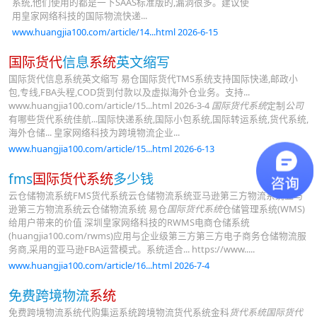
系统,他们使用的都是一下SAAS标准版的,漏洞很多。建议使
用皇家网络科技的国际物流快递...
www.huangjia100.com/article/14...html 2026-6-15
国际货代
信息
系统
英文缩写
国际货代信息系统英文缩写 易仓国际货代TMS系统支持国际快递,邮政小
包,专线,FBA头程,COD货到付款以及虚拟海外仓业务。支持...
www.huangjia100.com/article/15...html 2026-3-4
国际货代系统
定制
公司
有哪些货代系统佳航...国际快递系统,国际小包系统,国际转运系统,货代系统,
海外仓储... 皇家网络科技为跨境物流企业...
www.huangjia100.com/article/15...html 2026-6-13
fms
国际货代系统
多少钱
云仓储物流系统FMS货代系统云仓储物流系统亚马逊第三方物流系统亚马
逊第三方物流系统云仓储物流系统 易仓
国际货代系统
仓储管理系统(WMS)
给用户带来的价值 深圳皇家网络科技的RWMS电商仓储系统
(huangjia100.com/rwms)应用与企业级第三方第三方电子商务仓储物流服
务商,采用的亚马逊FBA运营模式。系统适合... https://www.....
www.huangjia100.com/article/16...html 2026-7-4
免费跨境物流
系统
免费跨境物流系统代购集运系统跨境物流货代系统金科
货代系统国际货代