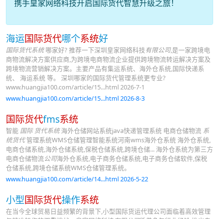
携手皇家网络科技开启国际货代智慧升级之旅！
海运
国际货代
哪个
系统
好
国际货代系统
哪家好? 推荐一下深圳皇家网络科技
有限公司
,是一家跨境电
商物流解决方案供应商,为跨境电商物流企业提供跨境物流转运解决方案及
跨境物流营销解决方案。主要产品有集运系统、海外仓系统,国际快递系
统、 海运系统 等。 深圳哪家的国际货代管理系统更专业?
www.huangjia100.com/article/15...html 2026-7-1
www.huangjia100.com/article/15...html 2026-8-3
国际货代
fms
系统
智能
国际 货代系统
海外仓储网站系统java快递管理系统 电商仓储物流
系
统货代
管理系统WMS仓储管理智能系统河南wms海外仓系统 海外仓系统,
电商仓储系统,海外仓储系统,保税仓储系统,跨境仓储... 海外仓系统为第三方
电商仓储物流
公司
海外仓系统,电子商务仓储系统,电子商务仓储软件,保税
仓储系统,跨境仓储系统WMS仓储管理系统。
www.huangjia100.com/article/14...html 2026-5-22
小型
国际货代
操作
系统
在当今全球贸易日益频繁的背景下,小型国际货运代理公司面临着高效管理