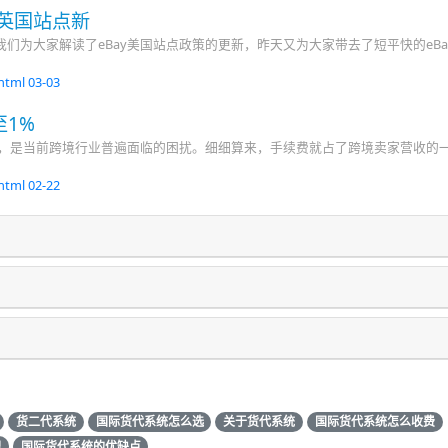
y英国站点新
们为大家解读了eBay美国站点政策的更新，昨天又为大家带去了短平快的eBa
.html
03-03
1%
高，是当前跨境行业普遍面临的困扰。细细算来，手续费就占了跨境卖家营收的
.html
02-22
货二代系统
国际货代系统怎么选
关于货代系统
国际货代系统怎么收费
理
国际货代系统的优缺点