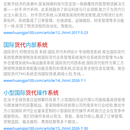
在数字经济的浪潮中,皇家网络科技为您呈现一款颠覆性的智慧物流解决方
案——妙手
货代系统
。此系统融合了前沿科技与行业洞察,致力于为货代行
业注入新活力。 妙手货代系统,以其精准高效的物流管理,成为物流行业的
新标杆。系统集成了订单管理、仓储调度、运输跟踪、财务管理等多功能
于一体,实现了物流流程的自动化、智能化。
www.huangjia100.com/article/12...html 2017-5-23
国际
货代
内部
系统
国际货代 的物流信息 系统 国际
货代系统
设计 专线物流系统 易仓国际货代
系统免费跨境物流系统国际货代业务管理系统海外仓系统库存管理 fba海
外仓管理系统fba海运服务系统 国际货代内部系统 国际货代软件为第三方
跨境物流服务商配备功能完善的处理系统,实现业务全程信息化管理。易仓
国际货代TMS系统支持国际快递,邮政小包,专线,...
www.huangjia100.com/article/14...html 2026-7-1
小型国际
货代
操作
系统
在当今全球贸易日益频繁的背景下,小型国际货运代理公司面临着高效管理
与精准操作的双重挑战。皇家网络科技有限公司凭借多年行业经验,推出专
为小型国际
货代
企业量身定制的小型国际货代操作
系统
,助力企业在竞争中
脱颖而出。 我们的操作系统以简洁、智能、高效为核心,集成了订单管理、
货物追踪、报关报检、费用结算等多个模块,...
www.huangjia100.com/article/15...html 2026-7-30