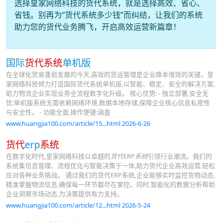
选择皇家网络科技的货代系统，就是选择高效、省心、
省钱。别再为“货代系统多少钱”而纠结，让我们的系统
助力您的货代业务腾飞，开启高效运营新篇章！
国际
货代系统
单机版
在全球化贸易蓬勃发展的今天,高效的货运管理是企业降本增效的关键。皇
家网络科技倾力打造国际货代系统单机版,以智能、稳定、安全的解决方案,
助力物流企业实现业务全流程数字化升级。 核心优势: - 独立部署,安全无
忧:单机版系统无需依赖网络环境,数据本地存储,保障企业核心信息私密性
与安全性。 - 功能全面,操作便捷:涵盖
www.huangjia100.com/article/15...html 2026-6-26
货代
erp
系统
在数字化时代,皇家网络科技以卓越的
货代
ERP
系统
引领行业潮流。我们的
系统集信息管理、流程优化与智能决策于一体,助力货代企业高效运营,轻松
应对各种业务挑战。 通过我们的货代ERP系统,企业能够实时监控货物动态,
精准掌握物流信息,确保每一环节都尽在掌控。同时,智能化的数据分析帮助
企业洞察市场动态,为决策提供有力支持。
www.huangjia100.com/article/12...html 2026-5-24