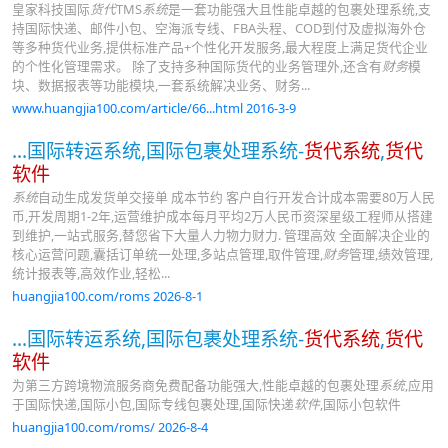
皇家科技国际
货代
TMS
系统
是一套功能强大且性能卓越的包裹处理系统,支
持国际快递、邮件小包、空海派专线、FBA头程、COD到付及虚拟海外仓
等多种货代业务,提供标准产品+个性化开发服务,最大程度上满足货代企业
的个性化管理需求。 除了支持多种国际货代的业务管理外,还含有
财务
模
块、数据报表等功能模块,一套系统解决业务、财务...
www.huangjia100.com/article/66...html 2016-3-9
...国际转运系统,国际包裹处理系统-
货代系统
,
货代
软件
系统
自动生成发货单交接单 成本节约 客户自行开发合计成本需要80万人民
币,开发周期1-2年,运营维护成本每月平均2万人民币资深星级工程师从搭建
到维护,一站式服务,替您省下大量人力物力财力. 管理高效 全面解决企业的
核心运营问题,囊括订单统一处理,多站点管理,取件管理,
财务
管理,绩效管理,
统计报表等,高效作业,轻松...
huangjia100.com/roms 2026-8-1
...国际转运系统,国际包裹处理系统-
货代系统
,
货代
软件
为第三方跨境物流服务商免费配备功能强大,性能卓越的包裹处理
系统
,应用
于国际快递,国际小包,国际专线包裹处理,国际快递
软件
,国际小包软件
huangjia100.com/roms/ 2026-8-4