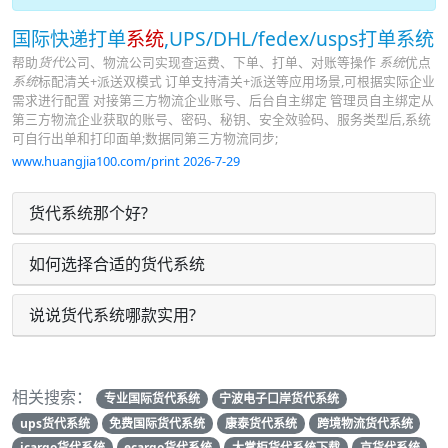
国际快递打单
系统
,UPS/DHL/fedex/usps打单系统
帮助
货代
公司、物流公司实现查运费、下单、打单、对账等操作
系统
优点
系统
标配清关+派送双模式 订单支持清关+派送等应用场景,可根据实际企业
需求进行配置 对接第三方物流企业账号、后台自主绑定 管理员自主绑定从
第三方物流企业获取的账号、密码、秘钥、安全效验码、服务类型后,系统
可自行出单和打印面单;数据同第三方物流同步;
www.huangjia100.com/print 2026-7-29
货代系统那个好?
如何选择合适的货代系统
说说货代系统哪款实用?
相关搜索：
专业国际货代系统
宁波电子口岸货代系统
ups货代系统
免费国际货代系统
康泰货代系统
跨境物流货代系统
icargo货代系统
ecargo货代系统
大掌柜货代系统下载
京货代系统