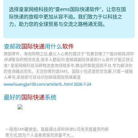
选择皇家网络科技的“查ems国际快递软件”，让您在国
际快递的旅程中更加从容不迫。我们致力于以科技之
力，助力您的全球贸易与交流之路畅通无阻。
查邮政
国际快递
用什么
软件
跨国寄件、海淘购物之后,最让人心焦的莫过于“包裹到哪了?”面对邮政
国际
快递
复杂的物流信息,很多人都会问:查邮政国际快递用什么软件才能又快又
准? 皇家网络科技深耕物流查询领域多年,推出的智能追踪平台,专为解决你
的查询痛点而生。无论你寄的是EMS、国际小包还是航空包裹,只需一键输
入单号,系统即可自动识别邮政国际快递渠道
www.huangjia100.com/article/9...html 2026-7-24
最好的
国际快递
系统
一般用
EMS
最便宜。直接通过
国际快递
公司发货是最贵的邮
寄方式,因为个人或者卖家的货量不大,...