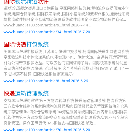
国际
物流转运
软件
最好的
国际快递
进出口查询系统 皇家网络科技为跨境物流企业提供海外仓
系统,电商仓储系统, 国际快递系统 ,国际小包系统,物流
软件
相关搜索:沈阳跨
境物流软件视频企业仓储物流管理系统软件跨国企业跨境物流软件仓储...
www.huangjia100.com/article/9...html 2026-7-14 ...
www.huangjia100.com/article/34...html 2026-7-20
国际快递
打包系统
英国
国际快递
申报系统 江苏国际快递申报系统 杨浦国际快递出口查询系统
皇家物流科技小包快递系统P6能实现小包、传统快递、空运共同运营管理,
能为公司带来很多收益。可以去他们官网咨询了解。国际快递系统试试皇
家网络科技的物流快递小包系统吧,这个系统在我找到他们官网了,试用了一
下,觉得还不错额! 国际快递系统
哪家最好
?
www.huangjia100.com/article/8...html 2026-5-26
快递
运输管理系统
支持
国际快递
的
软件
第三方物流转单系统 快递运输管理系统 物流系统第
三方软件专线物流系统跨境物流货代系统 国际货代业务管理系统海外仓系
统库存管理 fba海外仓管理系统fba海运服务系统国际货代内部系统国际货
代软件为第三方跨境物流服务商配备功能完善的处理系统,实现业务全程信
息化管理。易仓国际货代TMS系统支持国际快递,邮政...
www.huangjia100.com/article/70...html 2026-5-20