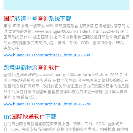
国际
转运单号
查询
系统下载
单号
查询
系统 一般来说
国际 快递
,都是散客比较多需,在满足仓库需求的同
时,要更多的营销... www.huangjia100.com/article/1...html 2026-6-18 转运
国际系统 是什么 浙江 国际 快递 单号查询系统 国际快递打印软件 我们自己
的系统就是能够完美支持小包、快递、专线、COD、虚拟海外仓、FBA。
完美支持
www.huangjia100.com/article/33...html 2026-3-30
跨境电商物流
查询软件
仓储系统,
国际快递
系... www.huangjia100.com/article/9...html 2026-7-14
浙江国际快递单号
查询
系统 在数字化 物流 浪潮中,皇家网络科技始终走在
创新前沿.我们深知每一次托付都关乎信任,因此倾力打造高效稳定的信息服
务平台,旨在打破信息壁垒,重塑物流体验.核心成果之一便是"浙江国际快递
单号 查询 系统".该...
www.huangjia100.com/article/36...html 2026-7-20
tnt
国际快递软件
下载
我们自己的系统就是能够完美支持小包、快递、专线、COD、虚拟海外
仓、FBA。完美支持当前跨境电商物流企业的业务类型。 相关搜索:跨境物