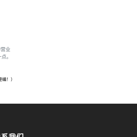
的营业
一点。
整编！）