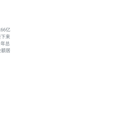
66亿
接下来
商去年总
业额居